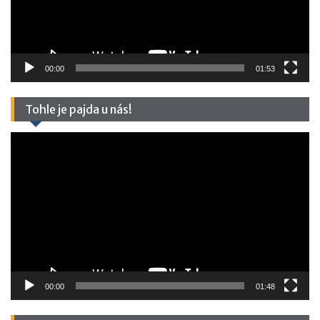
00:00
01:53
Tohle je pajda u nás!
Video
přehrávač
00:00
01:48