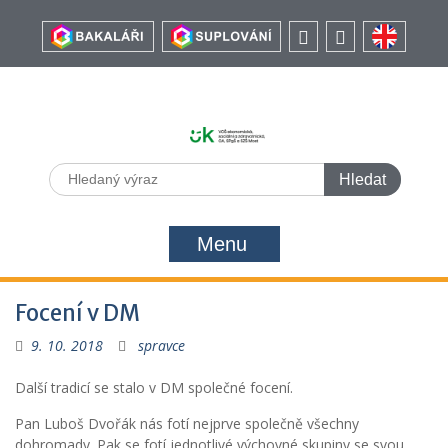
Menu
Focení v DM
9. 10. 2018
spravce
Další tradicí se stalo v DM společné focení.
Pan Luboš Dvořák nás fotí nejprve společně všechny
dohromady. Pak se fotí jednotlivé výchovné skupiny se svou