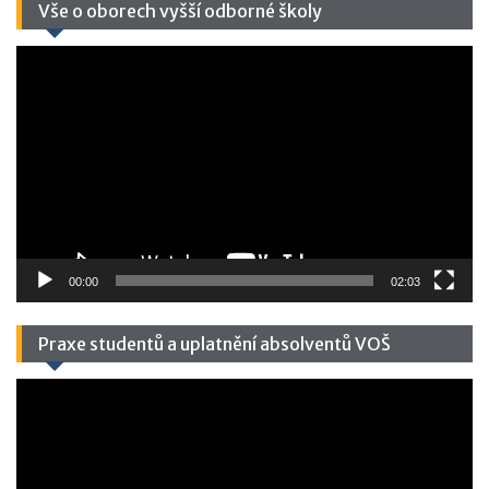
Vše o oborech vyšší odborné školy
Video
přehrávač
00:00
02:03
Praxe studentů a uplatnění absolventů VOŠ
Video
přehrávač