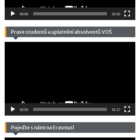
00:00
02:03
Praxe studentů a uplatnění absolventů VOŠ
Video
přehrávač
00:00
02:17
Pojeďte s námi na Erasmus!