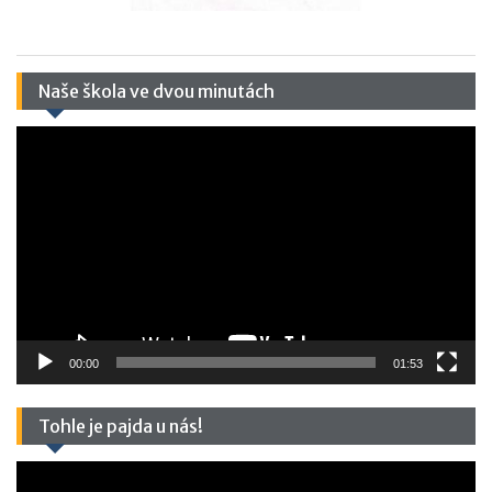
Naše škola ve dvou minutách
Video
přehrávač
00:00
01:53
Tohle je pajda u nás!
Video