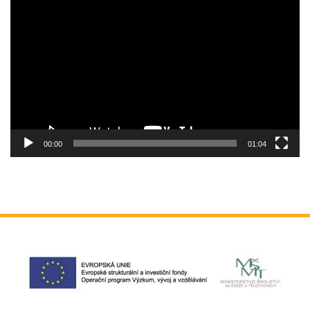
Video
přehrávač
00:00
01:04