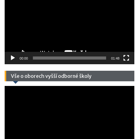
přehrávač
00:00
01:48
Vše o oborech vyšší odborné školy
Video
přehrávač