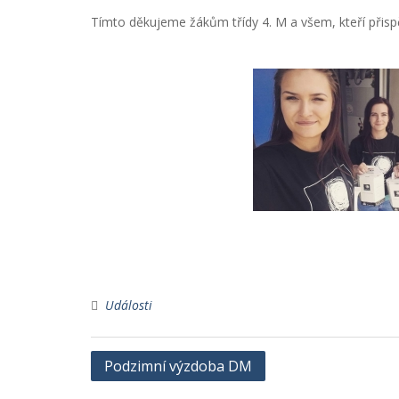
Tímto děkujeme žákům třídy 4. M a všem, kteří přispě
Události
Podzimní výzdoba DM