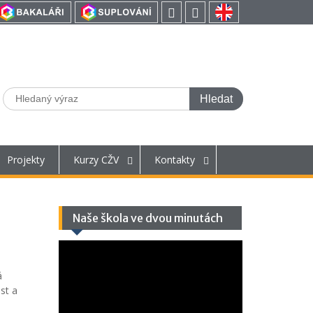
Projekty
Kurzy CŽV
Kontakty
Naše škola ve dvou minutách
Video
přehrávač
á
st a