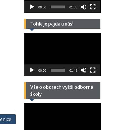
00:00
01:53
Tohle je pajda u nás!
Video
přehrávač
00:00
01:48
Vše o oborech vyšší odborné
školy
Video
přehrávač
senice