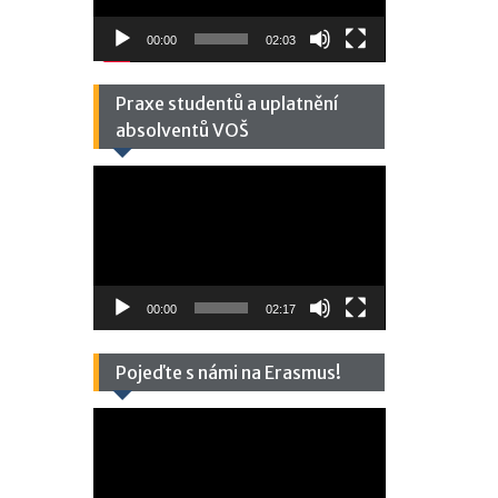
00:00
02:03
Praxe studentů a uplatnění
absolventů VOŠ
Video
přehrávač
00:00
02:17
Pojeďte s námi na Erasmus!
Video
přehrávač