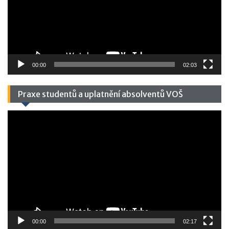
00:00
02:03
Praxe studentů a uplatnění absolventů VOŠ
Video
přehrávač
00:00
02:17