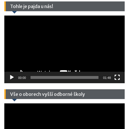
Tohle je pajda u nás!
Video
přehrávač
00:00
01:48
Vše o oborech vyšší odborné školy
Video
přehrávač