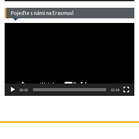
Pojeďte s námi na Erasmus!
Video
přehrávač
00:00
01:04