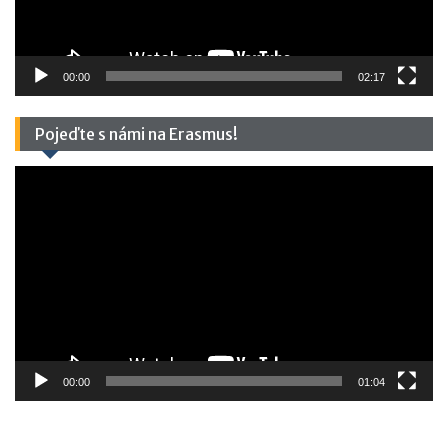
00:00
02:17
Pojeďte s námi na Erasmus!
Video
přehrávač
00:00
01:04