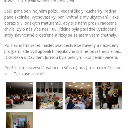
konal již 3. ročník vánočního posezení.
Sešli jsme se v hojném počtu, vedení školy, kuchařky, rodina
pana školníka, vychovatelky, paní vrátná a my ubytovaní. Také
dorazilo 9 loňských maturantů, aby si s námi prožili radostné
chvíle. Bylo nás více než 100. Jídelna byla parádně vyzdobená,
stoly slavnostně prostřené a řízky se salátem všem chutnaly.
Po slavnostní večeři následoval pečlivě sestavený a nacvičený
program, kde vystupovali ti nejšikovnější a nejodvážnější z nás.
Diskotéka s Davidem Juřinou byla pěkným ukončením večera.
Popřáli jsme si veselé Vánoce a šťastný nový rok a rozešli jsme
se…. Tak zase za rok!