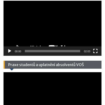
Video
přehrávač
00:00
02:03
Praxe studentů a uplatnění absolventů VOŠ
Video
přehrávač