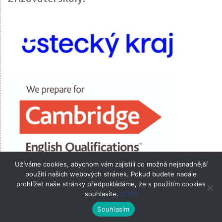
Užíváme cookies, abychom vám zajistili co možná nejsnadnější
použití našich webových stránek. Pokud budete nadále
prohlížet naše stránky předpokládáme, že s použitím cookies
souhlasíte.
GDPR
VOŠ, OA, SPgŠ a SZŠ Most 2026
Souhlasím
Proudly powered by WordPress