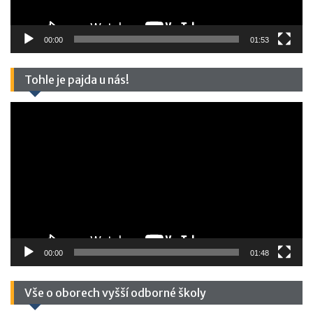
00:00
01:53
Tohle je pajda u nás!
Video
přehrávač
00:00
01:48
Vše o oborech vyšší odborné školy