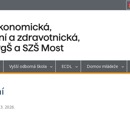
Vyšší odborná škola
ECDL
Domov mládeže
í
3. 2026.