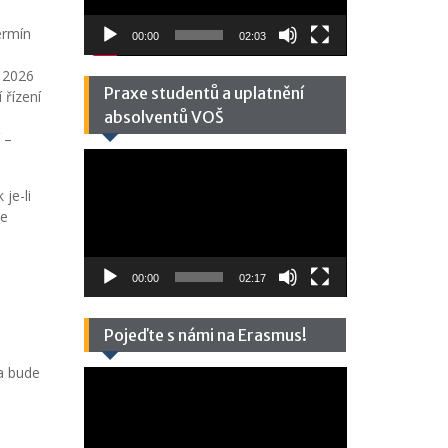
ermín
00:00
02:03
. 2026
Praxe studentů a uplatnění
 řízení
absolventů VOŠ
 –
Video
přehrávač
je-li
je
00:00
02:17
Pojeďte s námi na Erasmus!
ba bude
Video
é
přehrávač