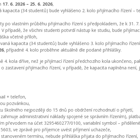
ch
17. 6. 2026 – 25. 6. 2026
,
 kapacita (34 studentů) bude vyhlášeno 2. kolo přijímacího řízení – t
ity po vlastním průběhu přijímacího řízení s předpokladem, že k 31. 7
. V případě, že všichni studenti potvrdí nástup ke studiu, bude přijímací
ška včetně příloh,
ovaná kapacita (34 studentů) bude vyhlášeno 3. kolo přijímacího řízení
26
, případné 4. kolo proběhne aktuálně dle podané přihlášky.
ě 4. kola dříve, než je přijímací řízení předchozího kola ukončeno, pak 
o zastavení přijímacího řízení, v případě, že kapacita naplněna není, 
il + telefon,
nou pozvánkou,
tku školného nejpozději do 15 dnů po obdržení rozhodnutí o přijetí,
ek zahrnuje administrativní náklady spojené se správním řízením), plat
ím převodem na účet 3295460277/0100, variabilní symbol – přidělen
 315603, ve zprávě pro příjemce uvést příjmení uchazeče,
 stanoveném termínu, nebude přihláška přijata do přijímacího řízení,