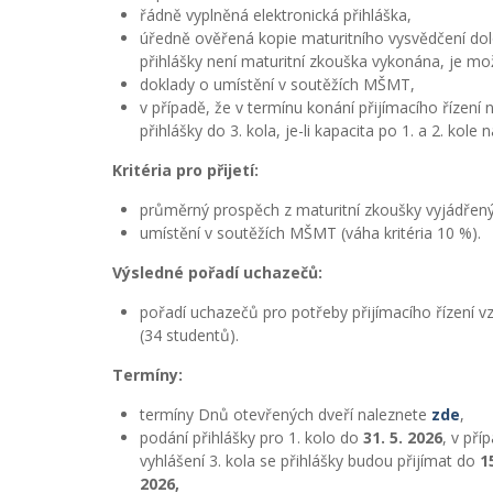
řádně vyplněná elektronická přihláška,
úředně ověřená kopie maturitního vysvědčení dolo
přihlášky není maturitní zkouška vykonána, je možn
doklady o umístění v soutěžích MŠMT,
v případě, že v termínu konání přijímacího řízen
přihlášky do 3. kola, je-li kapacita po 1. a 2. ko
Kritéria pro přijetí:
průměrný prospěch z maturitní zkoušky vyjádřený
umístění v soutěžích MŠMT (váha kritéria 10 %).
Výsledné pořadí uchazečů:
pořadí uchazečů pro potřeby přijímacího řízení v
(34 studentů).
Termíny:
termíny Dnů otevřených dveří naleznete
zde
,
podání přihlášky pro 1. kolo do
31. 5. 2026
, v pří
vyhlášení 3. kola se přihlášky budou přijímat do
1
2026,