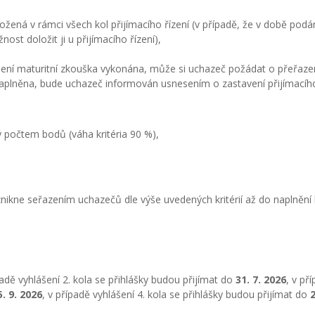
žená v rámci všech kol přijímacího řízení (v případě, že v době podá
ost doložit ji u přijímacího řízení),
í není maturitní zkouška vykonána, může si uchazeč požádat o přeřaze
le naplněna, bude uchazeč informován usnesením o zastavení přijímacího
 počtem bodů (váha kritéria 90 %),
znikne seřazením uchazečů dle výše uvedených kritérií až do naplnění 
padě vyhlášení 2. kola se přihlášky budou přijímat do
31. 7. 2026
, v př
5. 9. 2026
, v případě vyhlášení 4. kola se přihlášky budou přijímat do
2