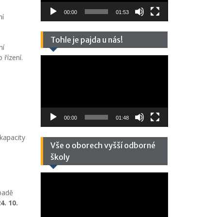
00:00
01:53
ní
Tohle je pajda u nás!
ní
 řízení.
Video
přehrávač
00:00
01:48
kapacity
Vše o oborech vyšší odborné
školy
Video
přehrávač
ípadě
4. 10.