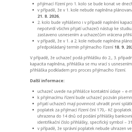
přijímací řízení pro 1. kolo se bude konat ve dne
v případě, že v 1. kole nebude naplněna plánovaná
21. 8. 2026
,
2. kolo bude vyhlášeno i v případě naplnění kapac
nepotvrdí všichni přijatí uchazeči nástup ke studiu
zastaveno usnesením a uchazečům vrácena přihlá
v případě, že v 1. a 2. kole nebude naplněna plán
předpokládaný termín přijímacího řízení
18. 9. 20
V případě, že uchazeč podá přihlášku do 2., 3. případn
kapacita naplněna, přihláška se mu vrací s usnesením 
přihláška podkladem pro proces přijímacího řízení.
Další informace:
uchazeč uvede na přihlášce kontaktní údaje – e-ma
k přijímacímu řízení bude uchazeč pozván písem
přijatí uchazeči mají povinnost uhradit první splá
poplatek za přijímací řízení činí 170,- Kč (poplat
uhrazena do 14 dnů od podání přihlášky bankovn
identifikační číslo přihlášky, specifický symbol –
v případě, že správní poplatek nebude uhrazen ve