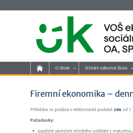
O škole
Střední odborná škola
Firemní ekonomika – denn
Přihláška se podává v elektronické podobě
zde
od 1. 
Požadavky:
úspěšné ukončení středního vzdělání s maturitou,