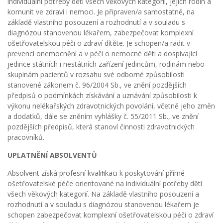
individuální potřeby dětí všech věkových kategorií, jejich rodin a
komunit ve zdraví i nemoci. Je připraven/a samostatně, na
základě vlastního posouzení a rozhodnutí a v souladu s
diagnózou stanovenou lékařem, zabezpečovat komplexní
ošetřovatelskou péči o zdraví dítěte. Je schopen/a radit v
prevenci onemocnění a v péči o nemocné děti a dospívající
jedince státních i nestátních zařízení jedincům, rodinám nebo
skupinám pacientů v rozsahu své odborné způsobilosti
stanovené zákonem č. 96/2004 Sb., ve znění pozdějších
předpisů o podmínkách získávání a uznávání způsobilosti k
výkonu nelékařských zdravotnických povolání, včetně jeho změn
a dodatků, dále se zněním vyhlášky č. 55/2011 Sb., ve znění
pozdějších předpisů, která stanoví činnosti zdravotnických
pracovníků.
UPLATNĚNÍ ABSOLVENTŮ
Absolvent získá profesní kvaliﬁkaci k poskytování přímé
ošetřovatelské péče orientované na individuální potřeby dětí
všech věkových kategorií. Na základě vlastního posouzení a
rozhodnutí a v souladu s diagnózou stanovenou lékařem je
schopen zabezpečovat komplexní ošetřovatelskou péči o zdraví