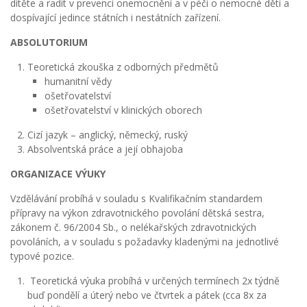
dítěte a radit v prevenci onemocnění a v péči o nemocné děti a
dospívající jedince státních i nestátních zařízení.
ABSOLUTORIUM
Teoretická zkouška z odborných předmětů
humanitní vědy
ošetřovatelství
ošetřovatelství v klinických oborech
Cizí jazyk – anglický, německý, ruský
Absolventská práce a její obhajoba
ORGANIZACE VÝUKY
Vzdělávání probíhá v souladu s Kvalifikačním standardem
přípravy na výkon zdravotnického povolání dětská sestra,
zákonem č. 96/2004 Sb., o nelékařských zdravotnických
povoláních, a v souladu s požadavky kladenými na jednotlivé
typové pozice.
Teoretická výuka probíhá v určených termínech 2x týdně
buď pondělí a úterý nebo ve čtvrtek a pátek (cca 8x za