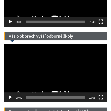
00:00
01:48
Vše o oborech vyšší odborné školy
Video
přehrávač
00:00
02:03