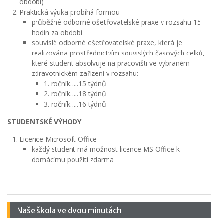
období)
Praktická výuka probíhá formou
průběžné odborné ošetřovatelské praxe v rozsahu 15
hodin za období
souvislé odborné ošetřovatelské praxe, která je
realizována prostřednictvím souvislých časových celků,
které student absolvuje na pracovišti ve vybraném
zdravotnickém zařízení v rozsahu:
1. ročník…..15 týdnů
2. ročník…..18 týdnů
3. ročník…..16 týdnů
STUDENTSKÉ VÝHODY
Licence Microsoft Office
každý student má možnost licence MS Office k
domácímu použití zdarma
Naše škola ve dvou minutách