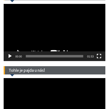
Video
přehrávač
00:00
01:53
Tohle je pajda u nás!
Video
přehrávač