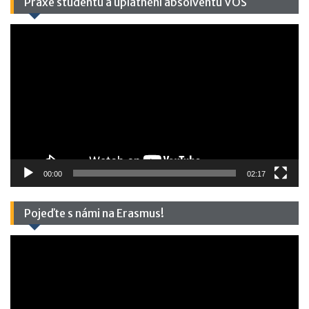
Praxe studentů a uplatnění absolventů VOŠ
Video
přehrávač
00:00
02:17
Pojeďte s námi na Erasmus!
Video
přehrávač