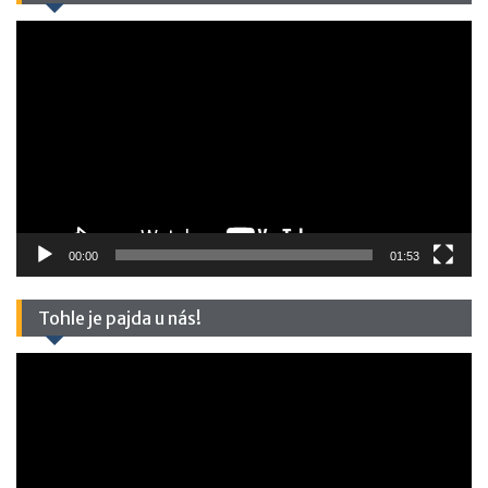
Video
přehrávač
00:00
01:53
Tohle je pajda u nás!
Video
přehrávač