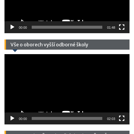
00:00
01:48
Vše o oborech vyšší odborné školy
Video
přehrávač
00:00
02:03