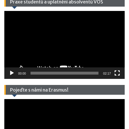
Praxe studentů a uplatnění absolventů VOŠ
Video
přehrávač
00:00
02:17
Pojeďte s námi na Erasmus!
Video
přehrávač